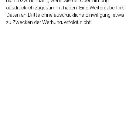
nicht bzw. nur dann, wenn Sie der Übermittlung
ausdrücklich zugestimmt haben. Eine Weitergabe Ihrer
Daten an Dritte ohne ausdrückliche Einwilligung, etwa
zu Zwecken der Werbung, erfolgt nicht.
Grundlage für die Datenverarbeitung ist Art. 6 Abs. 1 lit. b
DSGVO, der die Verarbeitung von Daten zur Erfüllung
eines Vertrags oder vorvertraglicher Maßnahmen
gestattet.
6. Plugins und Tools
Google Maps
Diese Seite nutzt über eine API den Kartendienst
Google Maps. Anbieter ist die Google Inc., 1600
Amphitheatre Parkway, Mountain View, CA 94043, USA.
Zur Nutzung der Funktionen von Google Maps ist es
notwendig, Ihre IP Adresse zu speichern. Diese